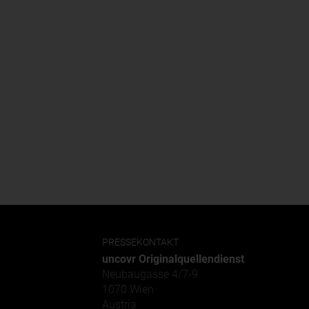
PRESSEKONTAKT
uncovr Originalquellendienst
Neubaugasse 4/7-9
1070 Wien
Austria