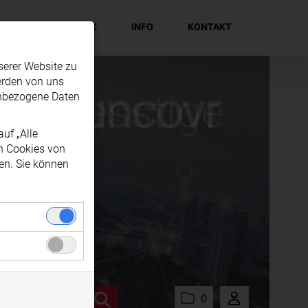
EN
MEDIATHEK
INFO
KONTAKT
serer Website zu
erden von uns
enbezogene Daten
uf „Alle
en Cookies von
en. Sie können
nwandfreie
zogenen Daten
gel soziale
 Ihrem
0