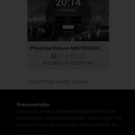
PResstige Release AMSTERDAM (2014)
511,6 KB
.jpg
© pixabay / WUNDERWERK
Alle Einträge wurden geladen.
Presse­verteiler
Sie wollen unsere aktuellen Medienmitteilungen
automatisch per E-Mail erhalten? Dann tragen Sie
einfach Ihre Daten in unseren Presseverteiler ein: