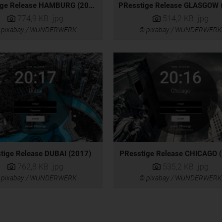
PResstige Release HAMBURG (2021)
774,9 KB
.jpg
514,2 KB
.jpg
 pixabay / WUNDERWERK
© pixabay / WUNDERWERK
tige Release DUBAI (2017)
PResstige Release CHICAGO 
762,8 KB
.jpg
535,2 KB
.jpg
 pixabay / WUNDERWERK
© pixabay / WUNDERWERK