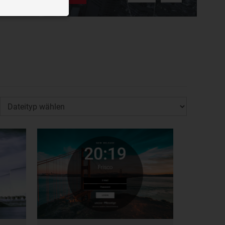
n der Website
ough videos
splay targeted
bieters
privacy?hl=de