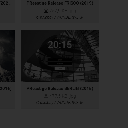
PResstige Release GLASGOW (2020)
PResstige Release FRISCO (2019)
757,9 KB
.jpg
© pixabay / WUNDERWERK
(2016)
PResstige Release BERLIN (2015)
477,5 KB
.jpg
© pixabay / WUNDERWERK