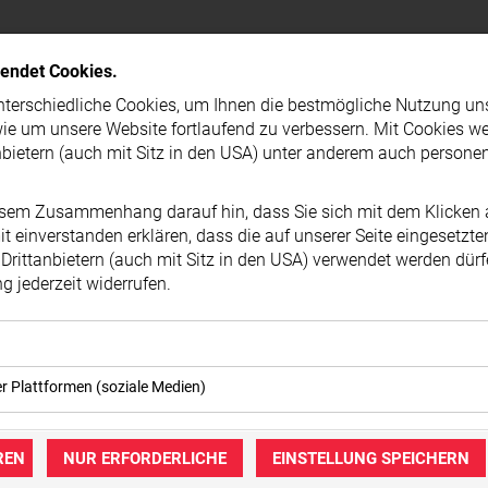
PRESSEMELDUNG
wendet Cookies.
terschiedliche Cookies, um Ihnen die best­mögliche Nutzung un
ie um unsere Website fortlaufend zu verbessern. Mit Cookies w
nbietern (auch mit Sitz in den USA) unter anderem auch person
esem Zusammenhang darauf hin, dass Sie sich mit dem Klicken a
t ein­ver­standen erklären, dass die auf unserer Seite eingesetzt
Drittanbietern (auch mit Sitz in den USA) verwendet werden dürf
 jederzeit widerrufen.
okies ermöglichen grundlegende Funktionen und sind für die ei
er Plattformen (soziale Medien)
ebsite erforderlich. Diese Cookies speichern keine personenbe
immung können eingebettete Inhalte von Drittanbietern (in der Re
keine Dritten übermittelt.
igt werden. Dadurch werden auch Cookies der Drittanbieter auf
REN
NUR ERFORDERLICHE
EINSTELLUNG SPEICHERN
mer der Website (Erstanbieter)
zt. Das inkludiert auch Anbieter mit Sitz in den USA.