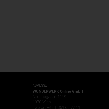
ADRESSE
WUNDERWERK Online GmbH
Neubaugasse 4/7-9
1070 Wien
Telefon: +43 1 361 66 77 11