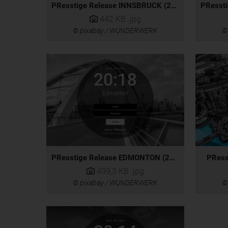
PResstige Release INNSBRUCK (2022)
442 KB
.jpg
© pixabay / WUNDERWERK
©
PResstige Release EDMONTON (2018)
PRess
499,3 KB
.jpg
© pixabay / WUNDERWERK
©