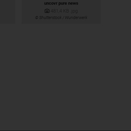
uncovr pure news
481,4 KB
.jpg
© Shutterstock / Wunderwerk