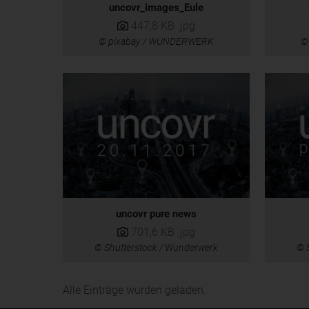
uncovr_images_Eule
447,8 KB
.jpg
© pixabay / WUNDERWERK
©
uncovr pure news
701,6 KB
.jpg
© Shutterstock / Wunderwerk
© 
Alle Einträge wurden geladen.