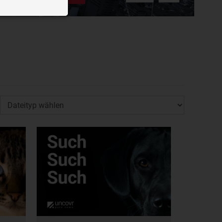
n der Website
ough videos
splay targeted
bieters
privacy?hl=de