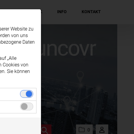
EN
MEDIATHEK
INFO
KONTAKT
serer Website zu
erden von uns
enbezogene Daten
uf „Alle
en Cookies von
en. Sie können
nwandfreie
zogenen Daten
gel soziale
 Ihrem
0