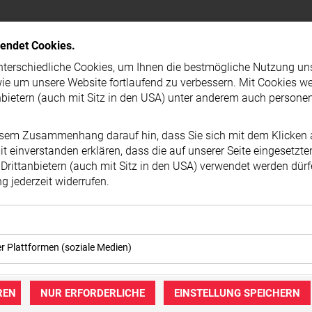
PRESSEMELDUNG
wendet Cookies.
terschiedliche Cookies, um Ihnen die best­mögliche Nutzung un
ie um unsere Website fortlaufend zu verbessern. Mit Cookies w
nbietern (auch mit Sitz in den USA) unter anderem auch person
esem Zusammenhang darauf hin, dass Sie sich mit dem Klicken a
t ein­ver­standen erklären, dass die auf unserer Seite eingesetzt
Drittanbietern (auch mit Sitz in den USA) verwendet werden dürf
 jederzeit widerrufen.
okies ermöglichen grundlegende Funktionen und sind für die ei
er Plattformen (soziale Medien)
ebsite erforderlich. Diese Cookies speichern keine personenbe
immung können eingebettete Inhalte von Drittanbietern (in der Re
keine Dritten übermittelt.
igt werden. Dadurch werden auch Cookies der Drittanbieter auf
REN
NUR ERFORDERLICHE
EINSTELLUNG SPEICHERN
mer der Website (Erstanbieter)
zt. Das inkludiert auch Anbieter mit Sitz in den USA.