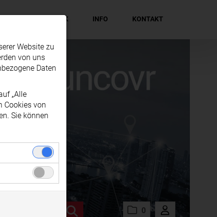
EN
MEDIATHEK
INFO
KONTAKT
serer Website zu
erden von uns
enbezogene Daten
uf „Alle
en Cookies von
en. Sie können
nwandfreie
zogenen Daten
gel soziale
 Ihrem
0