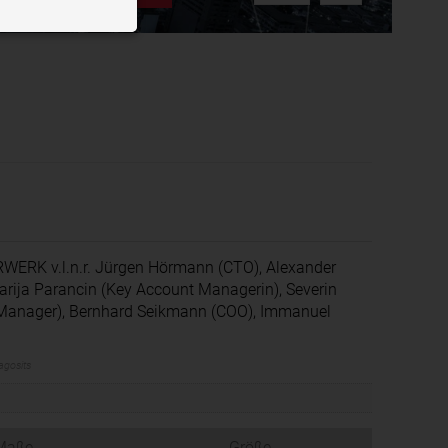
n der Website
ough videos
splay targeted
bieters
privacy?hl=de
RK v.l.n.r. Jürgen Hörmann (CTO), Alexander
-Marija Parancin (Key Account Managerin), Severin
n Manager), Bernhard Seikmann (COO), Immanuel
gosits
Maße
Größe