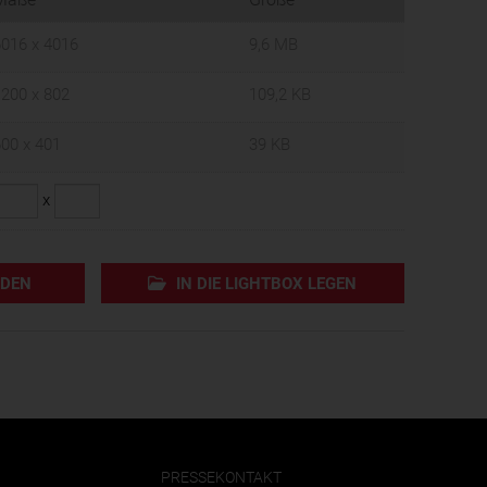
016 x 4016
9,6 MB
200 x 802
109,2 KB
00 x 401
39 KB
x
ADEN
IN DIE LIGHTBOX LEGEN
PRESSEKONTAKT