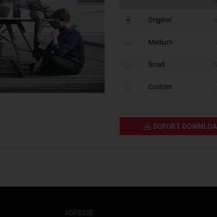
6
Original
1
Medium
6
Small
Custom
SOFORT DOWNLO
ADRESSE