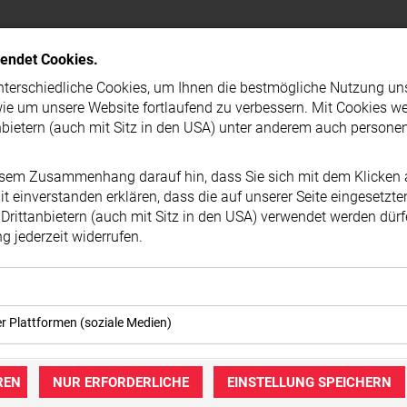
PRESSEMELDUNG
wendet Cookies.
terschiedliche Cookies, um Ihnen die best­mögliche Nutzung un
ie um unsere Website fortlaufend zu verbessern. Mit Cookies w
nbietern (auch mit Sitz in den USA) unter anderem auch person
esem Zusammenhang darauf hin, dass Sie sich mit dem Klicken a
t ein­ver­standen erklären, dass die auf unserer Seite eingesetzt
Drittanbietern (auch mit Sitz in den USA) verwendet werden dürf
 jederzeit widerrufen.
okies ermöglichen grundlegende Funktionen und sind für die ei
er Plattformen (soziale Medien)
ebsite erforderlich. Diese Cookies speichern keine personenbe
immung können eingebettete Inhalte von Drittanbietern (in der Re
keine Dritten übermittelt.
igt werden. Dadurch werden auch Cookies der Drittanbieter auf
REN
NUR ERFORDERLICHE
EINSTELLUNG SPEICHERN
mer der Website (Erstanbieter)
zt. Das inkludiert auch Anbieter mit Sitz in den USA.