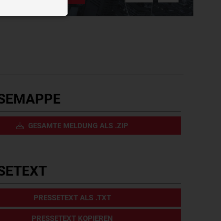
n der Website
ough videos
splay targeted
bieters
privacy?hl=de
SEMAPPE
GESAMTE MELDUNG ALS .ZIP
SETEXT
PRESSETEXT ALS .TXT
PRESSETEXT KOPIEREN