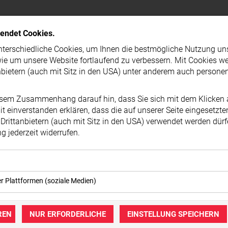
PRESSEMELDUNG
wendet Cookies.
terschiedliche Cookies, um Ihnen die best­mögliche Nutzung un
ie um unsere Website fortlaufend zu verbessern. Mit Cookies w
nbietern (auch mit Sitz in den USA) unter anderem auch person
esem Zusammenhang darauf hin, dass Sie sich mit dem Klicken a
t ein­ver­standen erklären, dass die auf unserer Seite eingesetzt
Drittanbietern (auch mit Sitz in den USA) verwendet werden dürf
 jederzeit widerrufen.
okies ermöglichen grundlegende Funktionen und sind für die ei
er Plattformen (soziale Medien)
ebsite erforderlich. Diese Cookies speichern keine personenbe
immung können eingebettete Inhalte von Drittanbietern (in der Re
keine Dritten übermittelt.
igt werden. Dadurch werden auch Cookies der Drittanbieter auf
REN
NUR ERFORDERLICHE
EINSTELLUNG SPEICHERN
mer der Website (Erstanbieter)
zt. Das inkludiert auch Anbieter mit Sitz in den USA.