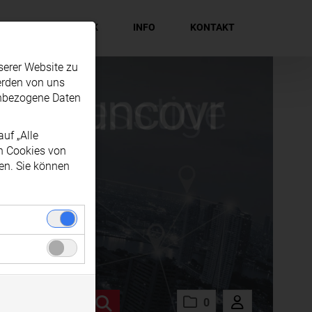
EN
MEDIATHEK
INFO
KONTAKT
serer Website zu
erden von uns
enbezogene Daten
uf „Alle
en Cookies von
en. Sie können
nwandfreie
zogenen Daten
gel soziale
 Ihrem
0