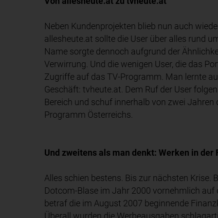
Von allesheute.at zu tvheute.at
Neben Kundenprojekten blieb nun auch wieder 
allesheute.at sollte die User über alles rund 
Name sorgte dennoch aufgrund der Ähnlichkei
Verwirrung. Und die wenigen User, die das Por
Zugriffe auf das TV-Programm. Man lernte au
Geschäft: tvheute.at. Dem Ruf der User folgen
Bereich und schuf innerhalb von zwei Jahren 
Programm Österreichs.
Und zweitens als man denkt: Werken in der 
Alles schien bestens. Bis zur nächsten Krise.
Dotcom-Blase im Jahr 2000 vornehmlich auf
betraf die im August 2007 beginnende Finanz
Überall wurden die Werbeausgaben schlagarti