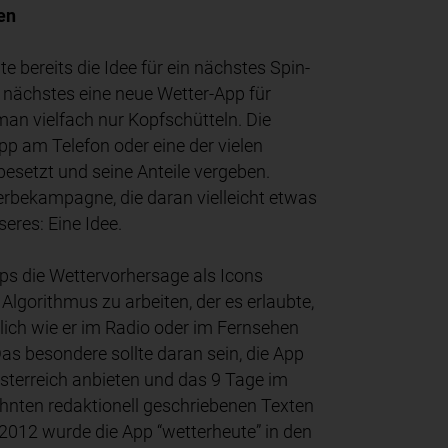
en
e bereits die Idee für ein nächstes Spin-
 nächstes eine neue Wetter-App für
an vielfach nur Kopfschütteln. Die
p am Telefon oder eine der vielen
besetzt und seine Anteile vergeben.
erbekampagne, die daran vielleicht etwas
eres: Eine Idee.
ps die Wettervorhersage als Icons
gorithmus zu arbeiten, der es erlaubte,
nlich wie er im Radio oder im Fernsehen
as besondere sollte daran sein, die App
n Österreich anbieten und das 9 Tage im
hnten redaktionell geschriebenen Texten
 2012 wurde die App “wetterheute” in den