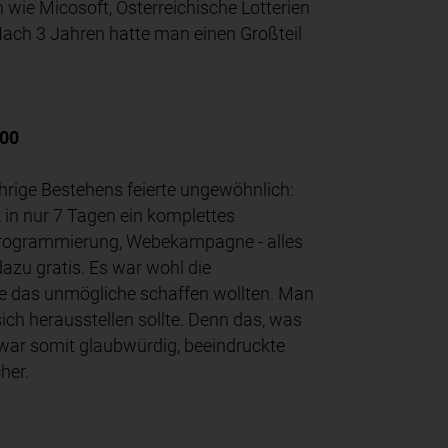
wie Micosoft, Österreichische Lotterien
Nach 3 Jahren hatte man einen Großteil
100
ährige Bestehens feierte ungewöhnlich:
in nur 7 Tagen ein komplettes
 Programmierung, Webekampagne - alles
dazu gratis. Es war wohl die
e das unmögliche schaffen wollten. Man
sich herausstellen sollte. Denn das, was
 war somit glaubwürdig, beeindruckte
cher.