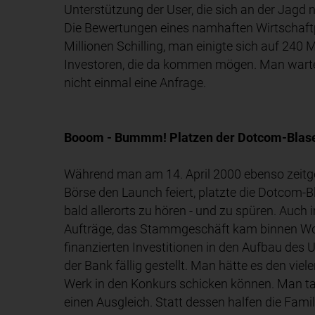
Unterstützung der User, die sich an der Jagd 
Die Bewertungen eines namhaften Wirtschaftp
Millionen Schilling, man einigte sich auf 240 
Investoren, die da kommen mögen. Man wartet
nicht einmal eine Anfrage.
Booom - Bummm! Platzen der Dotcom-Blas
Während man am 14. April 2000 ebenso zeitge
Börse den Launch feiert, platzte die Dotcom-Bla
bald allerorts zu hören - und zu spüren. Auch
Aufträge, das Stammgeschäft kam binnen Woch
finanzierten Investitionen in den Aufbau de
der Bank fällig gestellt. Man hätte es den vie
Werk in den Konkurs schicken können. Man tat
einen Ausgleich. Statt dessen halfen die Fami