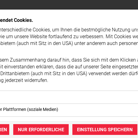
PRESSEMELDUNG
wendet Cookies.
terschiedliche Cookies, um Ihnen die best­mögliche Nutzung un
ie um unsere Website fortlaufend zu verbessern. Mit Cookies w
nbietern (auch mit Sitz in den USA) unter anderem auch person
esem Zusammenhang darauf hin, dass Sie sich mit dem Klicken a
t ein­ver­standen erklären, dass die auf unserer Seite eingesetzt
Drittanbietern (auch mit Sitz in den USA) verwendet werden dürf
 jederzeit widerrufen.
okies ermöglichen grundlegende Funktionen und sind für die ei
er Plattformen (soziale Medien)
ebsite erforderlich. Diese Cookies speichern keine personenbe
immung können eingebettete Inhalte von Drittanbietern (in der Re
keine Dritten übermittelt.
igt werden. Dadurch werden auch Cookies der Drittanbieter auf
REN
NUR ERFORDERLICHE
EINSTELLUNG SPEICHERN
mer der Website (Erstanbieter)
zt. Das inkludiert auch Anbieter mit Sitz in den USA.