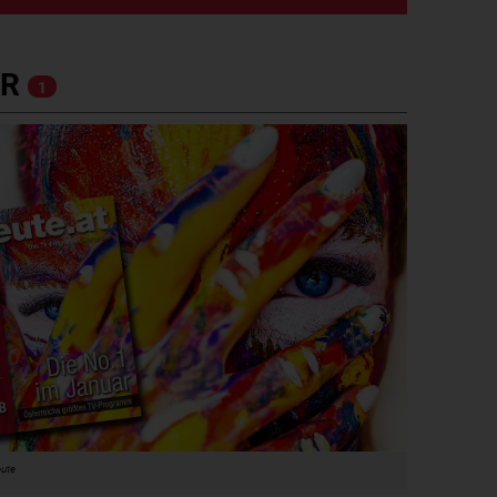
ER
1
eute