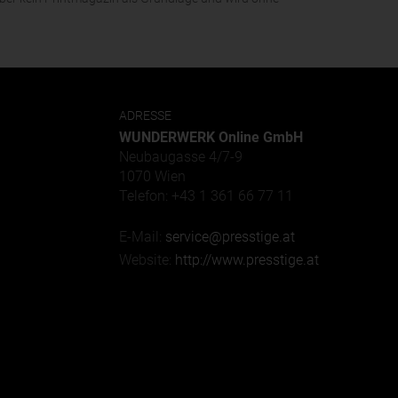
ADRESSE
WUNDERWERK Online GmbH
Neubaugasse 4/7-9
1070 Wien
Telefon: +43 1 361 66 77 11
E-Mail:
service@presstige.at
Website:
http://www.presstige.at