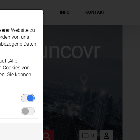
EN
MEDIATHEK
INFO
KONTAKT
serer Website zu
erden von uns
enbezogene Daten
uf „Alle
en Cookies von
en. Sie können
nwandfreie
zogenen Daten
gel soziale
 Ihrem
0