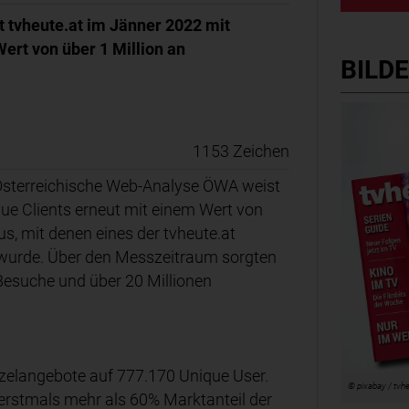
 tvheute.at im Jänner 2022 mit
ert von über 1 Million an
BILD
1153 Zeichen
e Österreichische Web-Analyse ÖWA weist
ue Clients erneut mit einem Wert von
s, mit denen eines der tvheute.at
wurde. Über den Messzeitraum sorgten
Besuche und über 20 Millionen
nzelangebote auf 777.170 Unique User.
© pixabay / tvh
rstmals mehr als 60% Marktanteil der