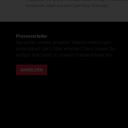
Investoren, allein aus dem Cash-flow finanziert.
Presse­verteiler
Sie wollen unsere aktuellen Medienmitteilungen
automatisch per E-Mail erhalten? Dann tragen Sie
einfach Ihre Daten in unseren Presseverteiler ein:
ANMELDEN