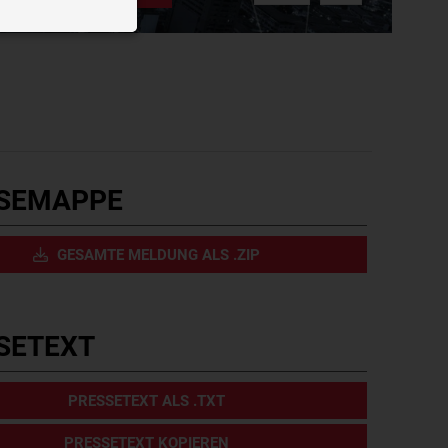
n der Website
ough videos
splay targeted
bieters
privacy?hl=de
SEMAPPE
GESAMTE MELDUNG ALS .ZIP
SETEXT
PRESSETEXT ALS .TXT
PRESSETEXT KOPIEREN