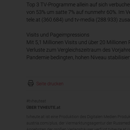
Top 3 TV-Programme allein auf sich verbuchen
von 53% um satte 7% auf nunmehr 60%. Im Ver
tele.at (360.684) und tv-media (288.933) zu
Visits und Pageimpressions
Mit 5,1 Millionen Visits und über 20 Millione
Verluste zum Vergleichszeitraum des Vorjahre
Pandemie bedingten, hohen Niveau stabilisier
Seite drucken
#tvheuteat
ÜBER TVHEUTE.at
tvheute.at ist eine Produktion des Digitalen Medien Pro
austria.com/plus, der Vermarktungsagentur der Russmedi
Angeboten der großen Verlagshäuser verfügt tvheute.at ü