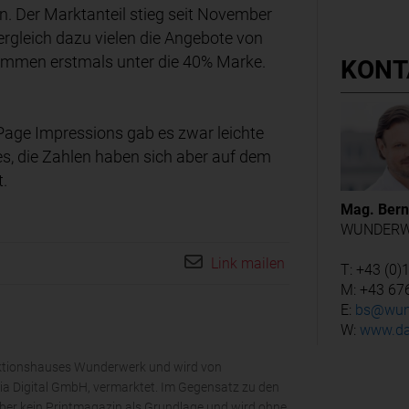
. Der Marktanteil stieg seit November
gleich dazu vielen die Angebote von
sammen erstmals unter die 40% Marke.
KONT
n Page Impressions gab es zwar leichte
s, die Zahlen haben sich aber auf dem
t.
Mag. Bern
WUNDERW
Link mailen
T: +43 (0)
M: +43 67
E:
bs@wun
W:
www.da
duktionshauses Wunderwerk und wird von
a Digital GmbH, vermarktet. Im Gegensatz zu den
ber kein Printmagazin als Grundlage und wird ohne