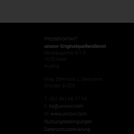
PRESSEKONTAKT
uncovr Originalquellendienst
Neubaugasse 4/7-9
1070 Wien
Austria
Mag. Bernhard J. Seikmann
Gründer & CEO
T: (0)1 361 66 77 14
E:
bs@uncovr.com
W:
www.uncovr.com
Nutzungsbedingungen
Datenschutzerklärung